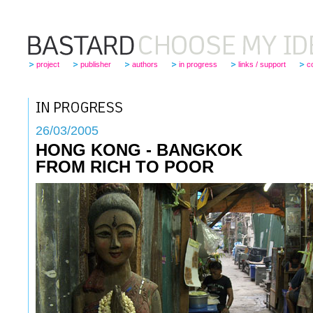
project
publisher
authors
in progress
links / support
c
26
/03/2005
HONG KONG - BANGKOK
FROM RICH TO POOR