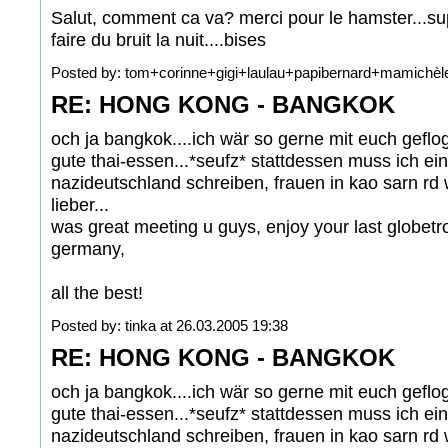
Salut, comment ca va? merci pour le hamster...sup
faire du bruit la nuit....bises
Posted by: tom+corinne+gigi+laulau+papibernard+mamichèle
RE: HONG KONG - BANGKOK
och ja bangkok....ich wär so gerne mit euch gef
gute thai-essen...*seufz* stattdessen muss ich ei
nazideutschland schreiben, frauen in kao sarn rd 
lieber...
was great meeting u guys, enjoy your last globetr
germany,
all the best!
Posted by: tinka at 26.03.2005 19:38
RE: HONG KONG - BANGKOK
och ja bangkok....ich wär so gerne mit euch gef
gute thai-essen...*seufz* stattdessen muss ich ei
nazideutschland schreiben, frauen in kao sarn rd 